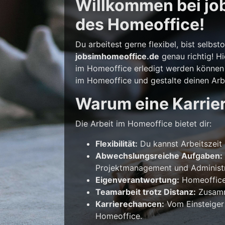
Willkommen bei job
des Homeoffice!
Du arbeitest gerne flexibel, bist selb
jobsimhomeoffice.de
genau richtig! Hi
im Homeoffice erledigt werden können –
im Homeoffice und gestalte deinen Arbe
Warum eine Karrie
Die Arbeit im Homeoffice bietet dir:
Flexibilität:
Du kannst Arbeitszeit 
Abwechslungsreiche Aufgaben:
Projektmanagement und Administr
Eigenverantwortung:
Homeoffice 
Teamarbeit trotz Distanz:
Zusamme
Karrierechancen:
Vom Einsteiger
Homeoffice.