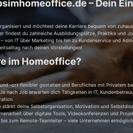
simhomeoffice.de – Dein Eins
storganisiert und möchtest deine Karriere bequem von zuhaus
er findest du zahlreiche Ausbildungsplätze, Praktika und Jo
 von IT über Marketing bis hin zu Kundenservice und Admini
itsalltag nach deinen Vorstellungen!
re im Homeoffice?
und -ort flexibler gestalten und Berufliches mit Privatem b
Je nach Job erwarten dich Tätigkeiten in IT, Kundenbetreu
ation.
stärkt deine Selbstorganisation, Motivation und Selbstdiszi
narbeit über digitale Tools, Videokonferenzen und Projek
 bis zum Remote-Teamleiter – viele Unternehmen ermöglich