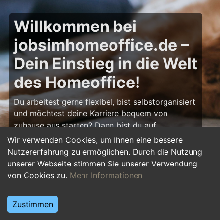
Willkommen bei
jobsimhomeoffice.de –
Dein Einstieg in die Welt
des Homeoffice!
Du arbeitest gerne flexibel, bist selbstorganisiert
und möchtest deine Karriere bequem von
zuhause aus starten? Dann bist du auf
jobsimhomeoffice.de
genau richtig! Hier findest
Wir verwenden Cookies, um Ihnen eine bessere
du zahlreiche Ausbildungsplätze, Praktika und
Nutzererfahrung zu ermöglichen. Durch die Nutzung
Jobs, die komplett oder teilweise im Homeoffice
unserer Webseite stimmen Sie unserer Verwendung
erledigt werden können – von IT über Marketing
von Cookies zu.
Mehr Informationen
bis hin zu Kundenservice und Administration.
Starte deine Karriere im Homeoffice und gestalte
Zustimmen
deinen Arbeitsalltag nach deinen Vorstellungen!