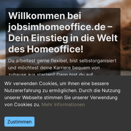
Willkommen bei
jobsimhomeoffice.de –
Dein Einstieg in die Welt
des Homeoffice!
Du arbeitest gerne flexibel, bist selbstorganisiert
und möchtest deine Karriere bequem von
zuhause aus starten? Dann bist du auf
jobsimhomeoffice.de
genau richtig! Hier findest
Wir verwenden Cookies, um Ihnen eine bessere
du zahlreiche Ausbildungsplätze, Praktika und
Nutzererfahrung zu ermöglichen. Durch die Nutzung
Jobs, die komplett oder teilweise im Homeoffice
unserer Webseite stimmen Sie unserer Verwendung
erledigt werden können – von IT über Marketing
von Cookies zu.
Mehr Informationen
bis hin zu Kundenservice und Administration.
Starte deine Karriere im Homeoffice und gestalte
Zustimmen
deinen Arbeitsalltag nach deinen Vorstellungen!