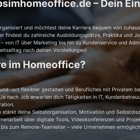
simhomeoffice.de – Dein Eins
storganisiert und möchtest deine Karriere bequem von zuhaus
er findest du zahlreiche Ausbildungsplätze, Praktika und Jo
 von IT über Marketing bis hin zu Kundenservice und Admini
itsalltag nach deinen Vorstellungen!
re im Homeoffice?
und -ort flexibler gestalten und Berufliches mit Privatem b
Je nach Job erwarten dich Tätigkeiten in IT, Kundenbetreu
ation.
stärkt deine Selbstorganisation, Motivation und Selbstdiszi
narbeit über digitale Tools, Videokonferenzen und Projek
 bis zum Remote-Teamleiter – viele Unternehmen ermöglich