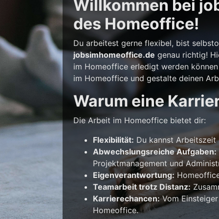
Willkommen bei job
des Homeoffice!
Du arbeitest gerne flexibel, bist selb
jobsimhomeoffice.de
genau richtig! Hi
im Homeoffice erledigt werden können –
im Homeoffice und gestalte deinen Arbe
Warum eine Karrie
Die Arbeit im Homeoffice bietet dir:
Flexibilität:
Du kannst Arbeitszeit 
Abwechslungsreiche Aufgaben:
Projektmanagement und Administr
Eigenverantwortung:
Homeoffice 
Teamarbeit trotz Distanz:
Zusamme
Karrierechancen:
Vom Einsteiger
Homeoffice.