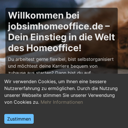
Willkommen bei
jobsimhomeoffice.de –
Dein Einstieg in die Welt
des Homeoffice!
Du arbeitest gerne flexibel, bist selbstorganisiert
und möchtest deine Karriere bequem von
zuhause aus starten? Dann bist du auf
jobsimhomeoffice.de
genau richtig! Hier findest
Wir verwenden Cookies, um Ihnen eine bessere
du zahlreiche Ausbildungsplätze, Praktika und
Nutzererfahrung zu ermöglichen. Durch die Nutzung
Jobs, die komplett oder teilweise im Homeoffice
unserer Webseite stimmen Sie unserer Verwendung
erledigt werden können – von IT über Marketing
von Cookies zu.
Mehr Informationen
bis hin zu Kundenservice und Administration.
Starte deine Karriere im Homeoffice und gestalte
Zustimmen
deinen Arbeitsalltag nach deinen Vorstellungen!