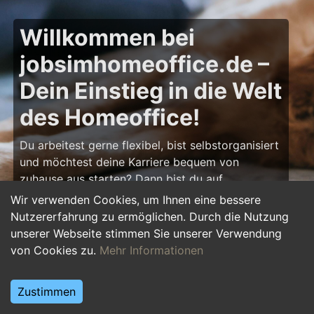
Willkommen bei
jobsimhomeoffice.de –
Dein Einstieg in die Welt
des Homeoffice!
Du arbeitest gerne flexibel, bist selbstorganisiert
und möchtest deine Karriere bequem von
zuhause aus starten? Dann bist du auf
jobsimhomeoffice.de
genau richtig! Hier findest
Wir verwenden Cookies, um Ihnen eine bessere
du zahlreiche Ausbildungsplätze, Praktika und
Nutzererfahrung zu ermöglichen. Durch die Nutzung
Jobs, die komplett oder teilweise im Homeoffice
unserer Webseite stimmen Sie unserer Verwendung
erledigt werden können – von IT über Marketing
von Cookies zu.
Mehr Informationen
bis hin zu Kundenservice und Administration.
Starte deine Karriere im Homeoffice und gestalte
Zustimmen
deinen Arbeitsalltag nach deinen Vorstellungen!