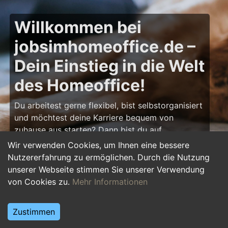
Willkommen bei
jobsimhomeoffice.de –
Dein Einstieg in die Welt
des Homeoffice!
Du arbeitest gerne flexibel, bist selbstorganisiert
und möchtest deine Karriere bequem von
zuhause aus starten? Dann bist du auf
jobsimhomeoffice.de
genau richtig! Hier findest
Wir verwenden Cookies, um Ihnen eine bessere
du zahlreiche Ausbildungsplätze, Praktika und
Nutzererfahrung zu ermöglichen. Durch die Nutzung
Jobs, die komplett oder teilweise im Homeoffice
unserer Webseite stimmen Sie unserer Verwendung
erledigt werden können – von IT über Marketing
von Cookies zu.
Mehr Informationen
bis hin zu Kundenservice und Administration.
Starte deine Karriere im Homeoffice und gestalte
Zustimmen
deinen Arbeitsalltag nach deinen Vorstellungen!