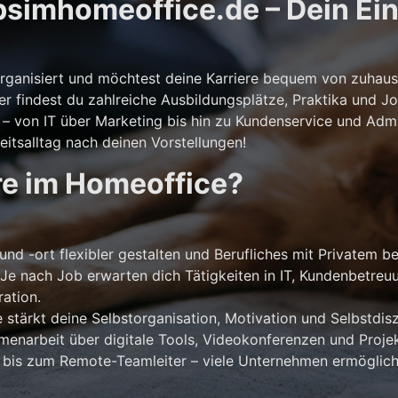
simhomeoffice.de – Dein Eins
storganisiert und möchtest deine Karriere bequem von zuhaus
er findest du zahlreiche Ausbildungsplätze, Praktika und Jo
 von IT über Marketing bis hin zu Kundenservice und Admini
itsalltag nach deinen Vorstellungen!
re im Homeoffice?
und -ort flexibler gestalten und Berufliches mit Privatem b
Je nach Job erwarten dich Tätigkeiten in IT, Kundenbetreu
ation.
stärkt deine Selbstorganisation, Motivation und Selbstdiszi
narbeit über digitale Tools, Videokonferenzen und Projek
 bis zum Remote-Teamleiter – viele Unternehmen ermöglich