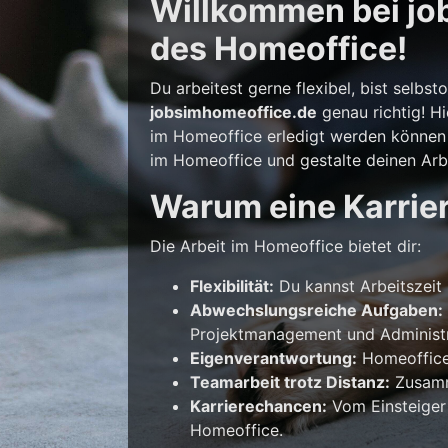
Willkommen bei job
des Homeoffice!
Du arbeitest gerne flexibel, bist selb
jobsimhomeoffice.de
genau richtig! Hi
im Homeoffice erledigt werden können –
im Homeoffice und gestalte deinen Arbe
Warum eine Karrie
Die Arbeit im Homeoffice bietet dir:
Flexibilität:
Du kannst Arbeitszeit 
Abwechslungsreiche Aufgaben:
Projektmanagement und Administr
Eigenverantwortung:
Homeoffice 
Teamarbeit trotz Distanz:
Zusamme
Karrierechancen:
Vom Einsteiger
Homeoffice.