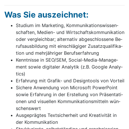
Was Sie auszeichnet:
Stu­di­um im Mar­ke­ting, Kom­mu­ni­ka­ti­ons­wis­sen­
schaf­ten, Me­di­en- und Wirt­schafts­kom­mu­ni­ka­ti­on
oder ver­gleich­bar; al­ter­na­tiv ab­ge­schlos­se­ne Be­
ruf­saus­bil­dung mit ein­schlä­gi­ger Zu­satz­qua­li­fi­ka­
ti­on und mehr­jäh­ri­ger Be­ruf­ser­fah­rung
Kennt­nis­se in SEO/SEM, So­ci­al-Me­dia-Ma­nage­
ment so­wie di­gi­ta­ler Ana­ly­tik (z.B. Google Ana­ly­
tics)
Er­fah­rung mit Gra­fik- und De­sign­tools von Vor­teil
Si­che­re An­wen­dung von Mi­cro­soft Po­wer­Point
so­wie Er­fah­rung in der Er­stel­lung von Prä­sen­ta­ti­
o­nen und vi­su­el­len Kom­mu­ni­ka­ti­ons­mit­teln wün­
schens­wert
Aus­ge­präg­tes Text­si­cher­heit und Kre­a­ti­vi­tät in
der Kom­mu­ni­ka­ti­on