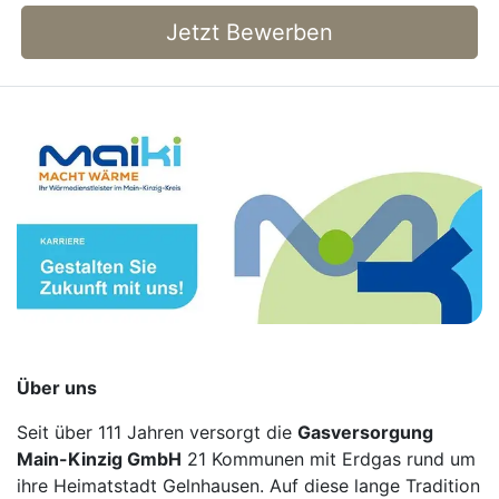
Jetzt Bewerben
Über uns
Seit ü­ber 111 Jah­ren ver­sorgt die
Gas­ver­sor­gung
Main-Kin­zig GmbH
21 Kom­mu­nen mit Erd­gas rund um
ihre Hei­mat­stadt Geln­hau­sen. Auf die­se lan­ge Tra­di­ti­on