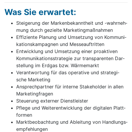
Was Sie erwartet:
Stei­ge­rung der Mar­ken­be­kannt­heit und -wahr­neh­
mung durch ge­ziel­te Mar­ke­ting­maß­nah­men
Ef­fi­zi­en­te Pla­nung und Um­set­zung von Kom­mu­ni­
ka­ti­ons­kam­pag­nen und Mes­se­auf­trit­ten
Ent­wick­lung und Um­set­zung ei­ner pro­ak­ti­ven
Kom­mu­ni­ka­ti­ons­stra­te­gie zur trans­pa­ren­ten Dar­
stel­lung im Erd­gas bzw. Wär­me­markt
Ver­ant­wor­tung für das ope­ra­ti­ve und stra­te­gi­
sche Mar­ke­ting
An­sprech­part­ner für in­ter­ne Stake­hol­der in al­len
Mar­ke­ting­fra­gen
Steu­e­rung ex­ter­ner Dienst­leis­ter
Pfle­ge und Wei­ter­ent­wick­lung der di­gi­ta­len Platt­
for­men
Markt­be­ob­ach­tung und Ab­lei­tung von Hand­lungs­
emp­feh­lun­gen