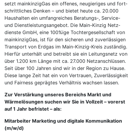
setzt main­kin­zig­Gas ein of­fe­nes, neu­gie­ri­ges und fort­
schritt­li­ches Den­ken – und bie­tet heu­te ca. 20.000
Haus­hal­ten ein um­fang­rei­ches Be­ra­tungs-, Ser­vice-
und Dienst­leis­tungs­an­ge­bot. Die Main-Kin­zig Netz­
diens­te GmbH, ei­ne 100%i­ge Toch­ter­ge­sell­schaft von
main­kin­zig­Gas, ist für den si­che­ren und zu­ver­läs­si­gen
Trans­port von Erd­gas im Main-Kin­zig-Kreis zu­stän­dig.
Hier­für un­ter­hält und be­treibt sie ein Lei­tungs­netz von
ü­ber 1.200 km Län­ge mit ca. 27.000 Netz­an­schlüs­sen.
Seit über 100 Jah­ren sind wir in der Re­gi­on zu Hau­se.
Die­se lan­ge Zeit hat ein von Ver­trau­en, Zu­ver­läs­sig­keit
und Fair­ness ge­präg­tes Ver­hält­nis wach­sen las­sen.
Zur Verstärkung unseres Bereichs Markt und
Wärmelösungen suchen wir Sie in Vollzeit – vorerst
auf 1 Jahr befristet – als:
Mitarbeiter Marketing und digitale Kommunikation
(m/w/d)