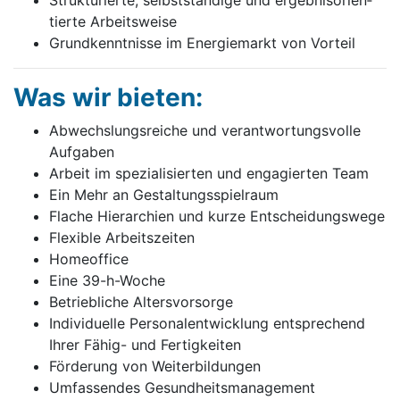
Struk­tu­rier­te, selbst­stän­di­ge und er­geb­nis­o­ri­en­
tier­te Ar­beits­wei­se
Grund­kennt­nis­se im En­er­gie­markt von Vor­teil
Was wir bieten:
Abwechslungs­reiche und verant­wortungs­volle
Aufgaben
Arbeit im speziali­sierten und engagierten Team
Ein Mehr an Gestaltungs­spielraum
Flache Hierarchien und kurze Entscheidungs­wege
Flexible Arbeits­zeiten
Homeoffice
Eine 39-h-Woche
Betriebliche Altersvorsorge
Indivi­duelle Personal­entwicklung ent­sprechend
Ihrer Fähig- und Fertig­keiten
Förderung von Weiter­bildungen
Umfassendes Gesund­heits­management