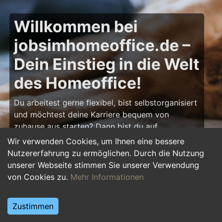
Willkommen bei
jobsimhomeoffice.de –
Dein Einstieg in die Welt
des Homeoffice!
Du arbeitest gerne flexibel, bist selbstorganisiert
und möchtest deine Karriere bequem von
zuhause aus starten? Dann bist du auf
jobsimhomeoffice.de
genau richtig! Hier findest
Wir verwenden Cookies, um Ihnen eine bessere
du zahlreiche Ausbildungsplätze, Praktika und
Nutzererfahrung zu ermöglichen. Durch die Nutzung
Jobs, die komplett oder teilweise im Homeoffice
unserer Webseite stimmen Sie unserer Verwendung
erledigt werden können – von IT über Marketing
von Cookies zu.
Mehr Informationen
bis hin zu Kundenservice und Administration.
Starte deine Karriere im Homeoffice und gestalte
Zustimmen
deinen Arbeitsalltag nach deinen Vorstellungen!