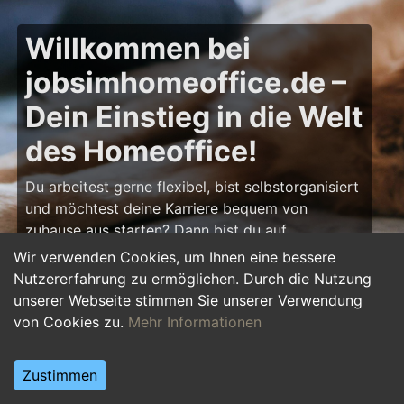
Willkommen bei
jobsimhomeoffice.de –
Dein Einstieg in die Welt
des Homeoffice!
Du arbeitest gerne flexibel, bist selbstorganisiert
und möchtest deine Karriere bequem von
zuhause aus starten? Dann bist du auf
jobsimhomeoffice.de
genau richtig! Hier findest
Wir verwenden Cookies, um Ihnen eine bessere
du zahlreiche Ausbildungsplätze, Praktika und
Nutzererfahrung zu ermöglichen. Durch die Nutzung
Jobs, die komplett oder teilweise im Homeoffice
unserer Webseite stimmen Sie unserer Verwendung
erledigt werden können – von IT über Marketing
von Cookies zu.
Mehr Informationen
bis hin zu Kundenservice und Administration.
Starte deine Karriere im Homeoffice und gestalte
Zustimmen
deinen Arbeitsalltag nach deinen Vorstellungen!