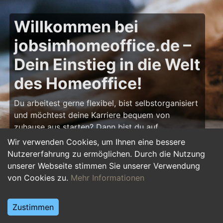
Willkommen bei
jobsimhomeoffice.de –
Dein Einstieg in die Welt
des Homeoffice!
Du arbeitest gerne flexibel, bist selbstorganisiert
und möchtest deine Karriere bequem von
zuhause aus starten? Dann bist du auf
jobsimhomeoffice.de
genau richtig! Hier findest
Wir verwenden Cookies, um Ihnen eine bessere
du zahlreiche Ausbildungsplätze, Praktika und
Nutzererfahrung zu ermöglichen. Durch die Nutzung
Jobs, die komplett oder teilweise im Homeoffice
unserer Webseite stimmen Sie unserer Verwendung
erledigt werden können – von IT über Marketing
von Cookies zu.
Mehr Informationen
bis hin zu Kundenservice und Administration.
Starte deine Karriere im Homeoffice und gestalte
Zustimmen
deinen Arbeitsalltag nach deinen Vorstellungen!