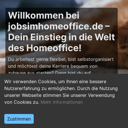
Willkommen bei
jobsimhomeoffice.de –
Dein Einstieg in die Welt
des Homeoffice!
Du arbeitest gerne flexibel, bist selbstorganisiert
und möchtest deine Karriere bequem von
zuhause aus starten? Dann bist du auf
jobsimhomeoffice.de
genau richtig! Hier findest
Wir verwenden Cookies, um Ihnen eine bessere
du zahlreiche Ausbildungsplätze, Praktika und
Nutzererfahrung zu ermöglichen. Durch die Nutzung
Jobs, die komplett oder teilweise im Homeoffice
unserer Webseite stimmen Sie unserer Verwendung
erledigt werden können – von IT über Marketing
von Cookies zu.
Mehr Informationen
bis hin zu Kundenservice und Administration.
Starte deine Karriere im Homeoffice und gestalte
Zustimmen
deinen Arbeitsalltag nach deinen Vorstellungen!