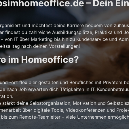
simhomeoffice.de – Dein Eins
storganisiert und möchtest deine Karriere bequem von zuhaus
er findest du zahlreiche Ausbildungsplätze, Praktika und Jo
 von IT über Marketing bis hin zu Kundenservice und Admini
itsalltag nach deinen Vorstellungen!
re im Homeoffice?
und -ort flexibler gestalten und Berufliches mit Privatem b
Je nach Job erwarten dich Tätigkeiten in IT, Kundenbetreu
ation.
stärkt deine Selbstorganisation, Motivation und Selbstdiszi
narbeit über digitale Tools, Videokonferenzen und Projek
 bis zum Remote-Teamleiter – viele Unternehmen ermöglich