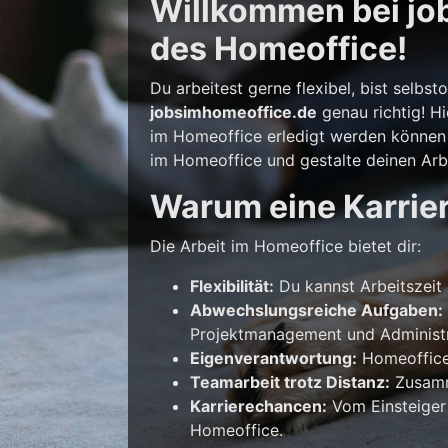
Willkommen bei job
des Homeoffice!
Du arbeitest gerne flexibel, bist selb
jobsimhomeoffice.de
genau richtig! Hi
im Homeoffice erledigt werden können –
im Homeoffice und gestalte deinen Arbe
Warum eine Karrie
Die Arbeit im Homeoffice bietet dir:
Flexibilität:
Du kannst Arbeitszeit 
Abwechslungsreiche Aufgaben:
Projektmanagement und Administr
Eigenverantwortung:
Homeoffice 
Teamarbeit trotz Distanz:
Zusamme
Karrierechancen:
Vom Einsteiger
Homeoffice.