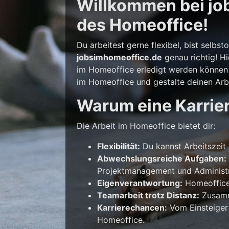
Willkommen bei job
des Homeoffice!
Du arbeitest gerne flexibel, bist selb
jobsimhomeoffice.de
genau richtig! Hi
im Homeoffice erledigt werden können –
im Homeoffice und gestalte deinen Arbe
Warum eine Karrie
Die Arbeit im Homeoffice bietet dir:
Flexibilität:
Du kannst Arbeitszeit 
Abwechslungsreiche Aufgaben:
Projektmanagement und Administr
Eigenverantwortung:
Homeoffice 
Teamarbeit trotz Distanz:
Zusamme
Karrierechancen:
Vom Einsteiger
Homeoffice.