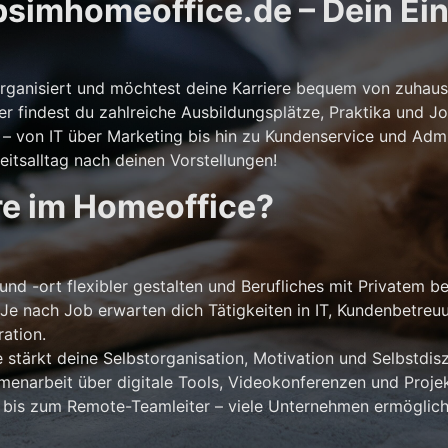
simhomeoffice.de – Dein Eins
storganisiert und möchtest deine Karriere bequem von zuhaus
er findest du zahlreiche Ausbildungsplätze, Praktika und Jo
 von IT über Marketing bis hin zu Kundenservice und Admini
itsalltag nach deinen Vorstellungen!
re im Homeoffice?
und -ort flexibler gestalten und Berufliches mit Privatem b
Je nach Job erwarten dich Tätigkeiten in IT, Kundenbetreu
ation.
stärkt deine Selbstorganisation, Motivation und Selbstdiszi
narbeit über digitale Tools, Videokonferenzen und Projek
 bis zum Remote-Teamleiter – viele Unternehmen ermöglich