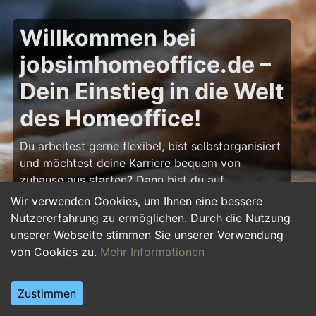
Willkommen bei
jobsimhomeoffice.de –
Dein Einstieg in die Welt
des Homeoffice!
Du arbeitest gerne flexibel, bist selbstorganisiert
und möchtest deine Karriere bequem von
zuhause aus starten? Dann bist du auf
jobsimhomeoffice.de
genau richtig! Hier findest
Wir verwenden Cookies, um Ihnen eine bessere
du zahlreiche Ausbildungsplätze, Praktika und
Nutzererfahrung zu ermöglichen. Durch die Nutzung
Jobs, die komplett oder teilweise im Homeoffice
unserer Webseite stimmen Sie unserer Verwendung
erledigt werden können – von IT über Marketing
von Cookies zu.
Mehr Informationen
bis hin zu Kundenservice und Administration.
Starte deine Karriere im Homeoffice und gestalte
Zustimmen
deinen Arbeitsalltag nach deinen Vorstellungen!