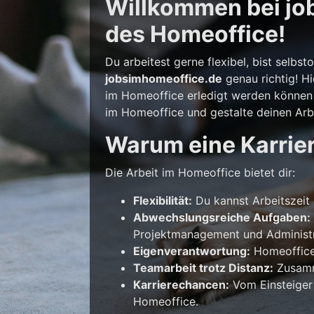
Willkommen bei job
des Homeoffice!
Du arbeitest gerne flexibel, bist selb
jobsimhomeoffice.de
genau richtig! Hi
im Homeoffice erledigt werden können –
im Homeoffice und gestalte deinen Arbe
Warum eine Karrie
Die Arbeit im Homeoffice bietet dir:
Flexibilität:
Du kannst Arbeitszeit 
Abwechslungsreiche Aufgaben:
Projektmanagement und Administr
Eigenverantwortung:
Homeoffice 
Teamarbeit trotz Distanz:
Zusamme
Karrierechancen:
Vom Einsteiger
Homeoffice.