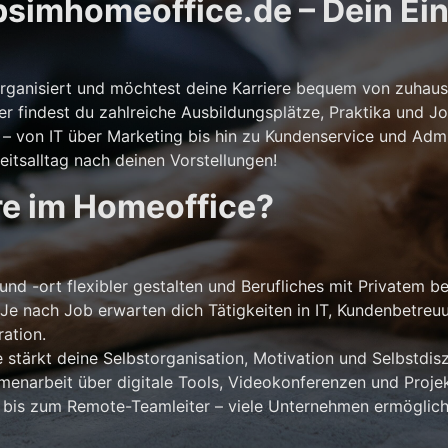
simhomeoffice.de – Dein Eins
storganisiert und möchtest deine Karriere bequem von zuhaus
er findest du zahlreiche Ausbildungsplätze, Praktika und Jo
 von IT über Marketing bis hin zu Kundenservice und Admini
itsalltag nach deinen Vorstellungen!
re im Homeoffice?
und -ort flexibler gestalten und Berufliches mit Privatem b
Je nach Job erwarten dich Tätigkeiten in IT, Kundenbetreu
ation.
stärkt deine Selbstorganisation, Motivation und Selbstdiszi
narbeit über digitale Tools, Videokonferenzen und Projek
 bis zum Remote-Teamleiter – viele Unternehmen ermöglich