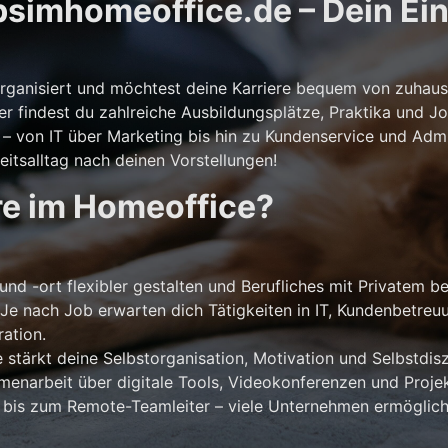
simhomeoffice.de – Dein Eins
storganisiert und möchtest deine Karriere bequem von zuhaus
er findest du zahlreiche Ausbildungsplätze, Praktika und Jo
 von IT über Marketing bis hin zu Kundenservice und Admini
itsalltag nach deinen Vorstellungen!
re im Homeoffice?
und -ort flexibler gestalten und Berufliches mit Privatem b
Je nach Job erwarten dich Tätigkeiten in IT, Kundenbetreu
ation.
stärkt deine Selbstorganisation, Motivation und Selbstdiszi
narbeit über digitale Tools, Videokonferenzen und Projek
 bis zum Remote-Teamleiter – viele Unternehmen ermöglich