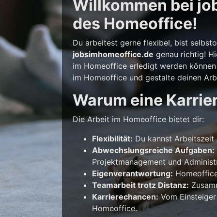
Willkommen bei job
des Homeoffice!
Du arbeitest gerne flexibel, bist selb
jobsimhomeoffice.de
genau richtig! Hi
im Homeoffice erledigt werden können –
im Homeoffice und gestalte deinen Arbe
Warum eine Karrie
Die Arbeit im Homeoffice bietet dir:
Flexibilität:
Du kannst Arbeitszeit 
Abwechslungsreiche Aufgaben:
Projektmanagement und Administr
Eigenverantwortung:
Homeoffice 
Teamarbeit trotz Distanz:
Zusamme
Karrierechancen:
Vom Einsteiger
Homeoffice.