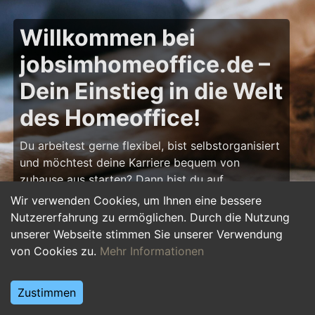
Willkommen bei
jobsimhomeoffice.de –
Dein Einstieg in die Welt
des Homeoffice!
Du arbeitest gerne flexibel, bist selbstorganisiert
und möchtest deine Karriere bequem von
zuhause aus starten? Dann bist du auf
jobsimhomeoffice.de
genau richtig! Hier findest
Wir verwenden Cookies, um Ihnen eine bessere
du zahlreiche Ausbildungsplätze, Praktika und
Nutzererfahrung zu ermöglichen. Durch die Nutzung
Jobs, die komplett oder teilweise im Homeoffice
unserer Webseite stimmen Sie unserer Verwendung
erledigt werden können – von IT über Marketing
von Cookies zu.
Mehr Informationen
bis hin zu Kundenservice und Administration.
Starte deine Karriere im Homeoffice und gestalte
Zustimmen
deinen Arbeitsalltag nach deinen Vorstellungen!