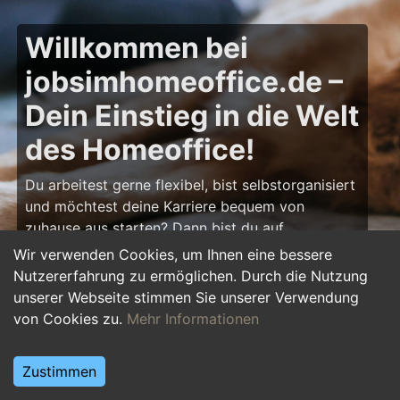
Willkommen bei
jobsimhomeoffice.de –
Dein Einstieg in die Welt
des Homeoffice!
Du arbeitest gerne flexibel, bist selbstorganisiert
und möchtest deine Karriere bequem von
zuhause aus starten? Dann bist du auf
jobsimhomeoffice.de
genau richtig! Hier findest
Wir verwenden Cookies, um Ihnen eine bessere
du zahlreiche Ausbildungsplätze, Praktika und
Nutzererfahrung zu ermöglichen. Durch die Nutzung
Jobs, die komplett oder teilweise im Homeoffice
unserer Webseite stimmen Sie unserer Verwendung
erledigt werden können – von IT über Marketing
von Cookies zu.
Mehr Informationen
bis hin zu Kundenservice und Administration.
Starte deine Karriere im Homeoffice und gestalte
Zustimmen
deinen Arbeitsalltag nach deinen Vorstellungen!