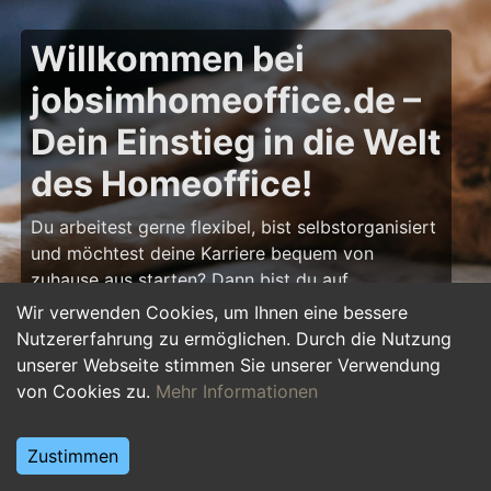
Willkommen bei
jobsimhomeoffice.de –
Dein Einstieg in die Welt
des Homeoffice!
Du arbeitest gerne flexibel, bist selbstorganisiert
und möchtest deine Karriere bequem von
zuhause aus starten? Dann bist du auf
jobsimhomeoffice.de
genau richtig! Hier findest
Wir verwenden Cookies, um Ihnen eine bessere
du zahlreiche Ausbildungsplätze, Praktika und
Nutzererfahrung zu ermöglichen. Durch die Nutzung
Jobs, die komplett oder teilweise im Homeoffice
unserer Webseite stimmen Sie unserer Verwendung
erledigt werden können – von IT über Marketing
von Cookies zu.
Mehr Informationen
bis hin zu Kundenservice und Administration.
Starte deine Karriere im Homeoffice und gestalte
Zustimmen
deinen Arbeitsalltag nach deinen Vorstellungen!