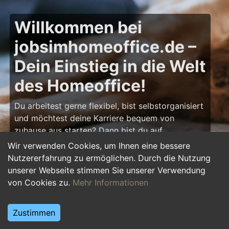
Willkommen bei
jobsimhomeoffice.de –
Dein Einstieg in die Welt
des Homeoffice!
Du arbeitest gerne flexibel, bist selbstorganisiert
und möchtest deine Karriere bequem von
zuhause aus starten? Dann bist du auf
jobsimhomeoffice.de
genau richtig! Hier findest
Wir verwenden Cookies, um Ihnen eine bessere
du zahlreiche Ausbildungsplätze, Praktika und
Nutzererfahrung zu ermöglichen. Durch die Nutzung
Jobs, die komplett oder teilweise im Homeoffice
unserer Webseite stimmen Sie unserer Verwendung
erledigt werden können – von IT über Marketing
von Cookies zu.
Mehr Informationen
bis hin zu Kundenservice und Administration.
Starte deine Karriere im Homeoffice und gestalte
Zustimmen
deinen Arbeitsalltag nach deinen Vorstellungen!