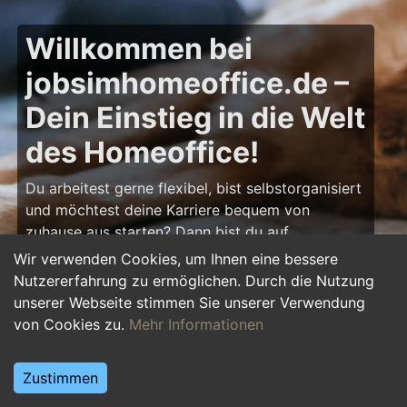
Willkommen bei
jobsimhomeoffice.de –
Dein Einstieg in die Welt
des Homeoffice!
Du arbeitest gerne flexibel, bist selbstorganisiert
und möchtest deine Karriere bequem von
zuhause aus starten? Dann bist du auf
jobsimhomeoffice.de
genau richtig! Hier findest
Wir verwenden Cookies, um Ihnen eine bessere
du zahlreiche Ausbildungsplätze, Praktika und
Nutzererfahrung zu ermöglichen. Durch die Nutzung
Jobs, die komplett oder teilweise im Homeoffice
unserer Webseite stimmen Sie unserer Verwendung
erledigt werden können – von IT über Marketing
von Cookies zu.
Mehr Informationen
bis hin zu Kundenservice und Administration.
Starte deine Karriere im Homeoffice und gestalte
Zustimmen
deinen Arbeitsalltag nach deinen Vorstellungen!