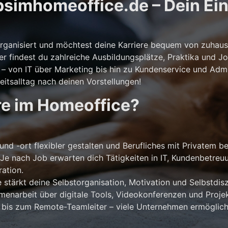
simhomeoffice.de – Dein Eins
storganisiert und möchtest deine Karriere bequem von zuhaus
er findest du zahlreiche Ausbildungsplätze, Praktika und Jo
 von IT über Marketing bis hin zu Kundenservice und Admini
itsalltag nach deinen Vorstellungen!
re im Homeoffice?
und -ort flexibler gestalten und Berufliches mit Privatem b
Je nach Job erwarten dich Tätigkeiten in IT, Kundenbetreu
ation.
stärkt deine Selbstorganisation, Motivation und Selbstdiszi
narbeit über digitale Tools, Videokonferenzen und Projek
 bis zum Remote-Teamleiter – viele Unternehmen ermöglich