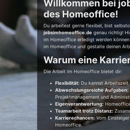
Willkommen bei job
des Homeoffice!
Du arbeitest gerne flexibel, bist selb
jobsimhomeoffice.de
genau richtig! Hi
im Homeoffice erledigt werden können –
im Homeoffice und gestalte deinen Arbe
Warum eine Karrie
Die Arbeit im Homeoffice bietet dir:
Flexibilität:
Du kannst Arbeitszeit 
Abwechslungsreiche Aufgaben:
Projektmanagement und Administr
Eigenverantwortung:
Homeoffice 
Teamarbeit trotz Distanz:
Zusamme
Karrierechancen:
Vom Einsteiger
Homeoffice.