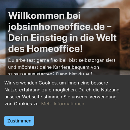
Willkommen bei
jobsimhomeoffice.de –
Dein Einstieg in die Welt
des Homeoffice!
Du arbeitest gerne flexibel, bist selbstorganisiert
und möchtest deine Karriere bequem von
zuhause aus starten? Dann bist du auf
jobsimhomeoffice.de
genau richtig! Hier findest
Wir verwenden Cookies, um Ihnen eine bessere
du zahlreiche Ausbildungsplätze, Praktika und
Nutzererfahrung zu ermöglichen. Durch die Nutzung
Jobs, die komplett oder teilweise im Homeoffice
unserer Webseite stimmen Sie unserer Verwendung
erledigt werden können – von IT über Marketing
von Cookies zu.
Mehr Informationen
bis hin zu Kundenservice und Administration.
Starte deine Karriere im Homeoffice und gestalte
Zustimmen
deinen Arbeitsalltag nach deinen Vorstellungen!