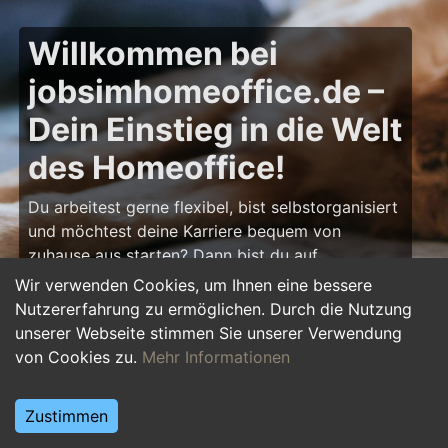
Willkommen bei
jobsimhomeoffice.de –
Dein Einstieg in die Welt
des Homeoffice!
Du arbeitest gerne flexibel, bist selbstorganisiert
und möchtest deine Karriere bequem von
zuhause aus starten? Dann bist du auf
jobsimhomeoffice.de
genau richtig! Hier findest
Wir verwenden Cookies, um Ihnen eine bessere
du zahlreiche Ausbildungsplätze, Praktika und
Nutzererfahrung zu ermöglichen. Durch die Nutzung
Jobs, die komplett oder teilweise im Homeoffice
unserer Webseite stimmen Sie unserer Verwendung
erledigt werden können – von IT über Marketing
von Cookies zu.
Mehr Informationen
bis hin zu Kundenservice und Administration.
Starte deine Karriere im Homeoffice und gestalte
Zustimmen
deinen Arbeitsalltag nach deinen Vorstellungen!