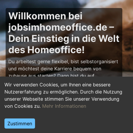
Willkommen bei
jobsimhomeoffice.de –
Dein Einstieg in die Welt
des Homeoffice!
Du arbeitest gerne flexibel, bist selbstorganisiert
und möchtest deine Karriere bequem von
zuhause aus starten? Dann bist du auf
jobsimhomeoffice.de
genau richtig! Hier findest
Wir verwenden Cookies, um Ihnen eine bessere
du zahlreiche Ausbildungsplätze, Praktika und
Nutzererfahrung zu ermöglichen. Durch die Nutzung
Jobs, die komplett oder teilweise im Homeoffice
unserer Webseite stimmen Sie unserer Verwendung
erledigt werden können – von IT über Marketing
von Cookies zu.
Mehr Informationen
bis hin zu Kundenservice und Administration.
Starte deine Karriere im Homeoffice und gestalte
Zustimmen
deinen Arbeitsalltag nach deinen Vorstellungen!