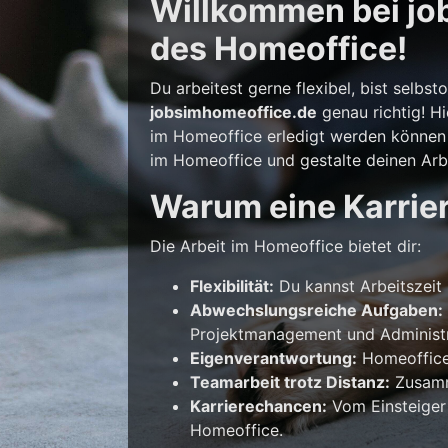
Willkommen bei job
des Homeoffice!
Du arbeitest gerne flexibel, bist selb
jobsimhomeoffice.de
genau richtig! Hi
im Homeoffice erledigt werden können –
im Homeoffice und gestalte deinen Arbe
Warum eine Karrie
Die Arbeit im Homeoffice bietet dir:
Flexibilität:
Du kannst Arbeitszeit 
Abwechslungsreiche Aufgaben:
Projektmanagement und Administr
Eigenverantwortung:
Homeoffice 
Teamarbeit trotz Distanz:
Zusamme
Karrierechancen:
Vom Einsteiger
Homeoffice.