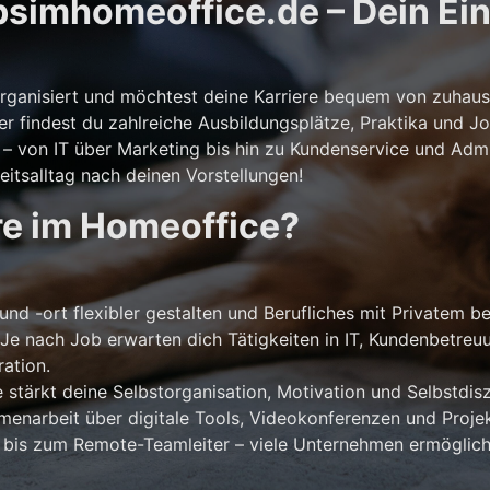
simhomeoffice.de – Dein Eins
storganisiert und möchtest deine Karriere bequem von zuhaus
er findest du zahlreiche Ausbildungsplätze, Praktika und Jo
 von IT über Marketing bis hin zu Kundenservice und Admini
itsalltag nach deinen Vorstellungen!
re im Homeoffice?
und -ort flexibler gestalten und Berufliches mit Privatem b
Je nach Job erwarten dich Tätigkeiten in IT, Kundenbetreu
ation.
stärkt deine Selbstorganisation, Motivation und Selbstdiszi
narbeit über digitale Tools, Videokonferenzen und Projek
 bis zum Remote-Teamleiter – viele Unternehmen ermöglich