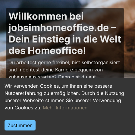
Willkommen bei
jobsimhomeoffice.de –
Dein Einstieg in die Welt
des Homeoffice!
Du arbeitest gerne flexibel, bist selbstorganisiert
und möchtest deine Karriere bequem von
zuhause aus starten? Dann bist du auf
jobsimhomeoffice.de
genau richtig! Hier findest
Wir verwenden Cookies, um Ihnen eine bessere
du zahlreiche Ausbildungsplätze, Praktika und
Nutzererfahrung zu ermöglichen. Durch die Nutzung
Jobs, die komplett oder teilweise im Homeoffice
unserer Webseite stimmen Sie unserer Verwendung
erledigt werden können – von IT über Marketing
von Cookies zu.
Mehr Informationen
bis hin zu Kundenservice und Administration.
Starte deine Karriere im Homeoffice und gestalte
Zustimmen
deinen Arbeitsalltag nach deinen Vorstellungen!