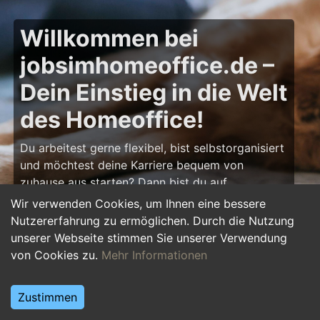
Willkommen bei
jobsimhomeoffice.de –
Dein Einstieg in die Welt
des Homeoffice!
Du arbeitest gerne flexibel, bist selbstorganisiert
und möchtest deine Karriere bequem von
zuhause aus starten? Dann bist du auf
jobsimhomeoffice.de
genau richtig! Hier findest
Wir verwenden Cookies, um Ihnen eine bessere
du zahlreiche Ausbildungsplätze, Praktika und
Nutzererfahrung zu ermöglichen. Durch die Nutzung
Jobs, die komplett oder teilweise im Homeoffice
unserer Webseite stimmen Sie unserer Verwendung
erledigt werden können – von IT über Marketing
von Cookies zu.
Mehr Informationen
bis hin zu Kundenservice und Administration.
Starte deine Karriere im Homeoffice und gestalte
Zustimmen
deinen Arbeitsalltag nach deinen Vorstellungen!