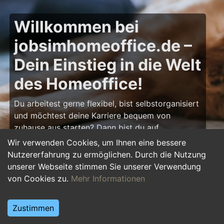
Willkommen bei
jobsimhomeoffice.de –
Dein Einstieg in die Welt
des Homeoffice!
Du arbeitest gerne flexibel, bist selbstorganisiert
und möchtest deine Karriere bequem von
zuhause aus starten? Dann bist du auf
jobsimhomeoffice.de
genau richtig! Hier findest
Wir verwenden Cookies, um Ihnen eine bessere
du zahlreiche Ausbildungsplätze, Praktika und
Nutzererfahrung zu ermöglichen. Durch die Nutzung
Jobs, die komplett oder teilweise im Homeoffice
unserer Webseite stimmen Sie unserer Verwendung
erledigt werden können – von IT über Marketing
von Cookies zu.
Mehr Informationen
bis hin zu Kundenservice und Administration.
Starte deine Karriere im Homeoffice und gestalte
Zustimmen
deinen Arbeitsalltag nach deinen Vorstellungen!