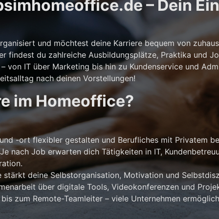
simhomeoffice.de – Dein Eins
storganisiert und möchtest deine Karriere bequem von zuhaus
er findest du zahlreiche Ausbildungsplätze, Praktika und Jo
 von IT über Marketing bis hin zu Kundenservice und Admini
itsalltag nach deinen Vorstellungen!
re im Homeoffice?
und -ort flexibler gestalten und Berufliches mit Privatem b
Je nach Job erwarten dich Tätigkeiten in IT, Kundenbetreu
ation.
stärkt deine Selbstorganisation, Motivation und Selbstdiszi
narbeit über digitale Tools, Videokonferenzen und Projek
 bis zum Remote-Teamleiter – viele Unternehmen ermöglich