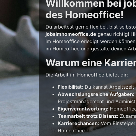
Willkommen bei job
des Homeoffice!
Du arbeitest gerne flexibel, bist selb
jobsimhomeoffice.de
genau richtig! Hi
im Homeoffice erledigt werden können –
im Homeoffice und gestalte deinen Arbe
Warum eine Karrie
Die Arbeit im Homeoffice bietet dir:
Flexibilität:
Du kannst Arbeitszeit 
Abwechslungsreiche Aufgaben:
Projektmanagement und Administr
Eigenverantwortung:
Homeoffice 
Teamarbeit trotz Distanz:
Zusamme
Karrierechancen:
Vom Einsteiger
Homeoffice.