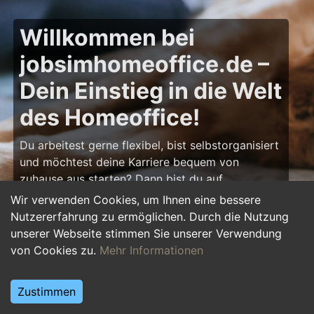
Willkommen bei
jobsimhomeoffice.de –
Dein Einstieg in die Welt
des Homeoffice!
Du arbeitest gerne flexibel, bist selbstorganisiert
und möchtest deine Karriere bequem von
zuhause aus starten? Dann bist du auf
jobsimhomeoffice.de
genau richtig! Hier findest
Wir verwenden Cookies, um Ihnen eine bessere
du zahlreiche Ausbildungsplätze, Praktika und
Nutzererfahrung zu ermöglichen. Durch die Nutzung
Jobs, die komplett oder teilweise im Homeoffice
unserer Webseite stimmen Sie unserer Verwendung
erledigt werden können – von IT über Marketing
von Cookies zu.
Mehr Informationen
bis hin zu Kundenservice und Administration.
Starte deine Karriere im Homeoffice und gestalte
Zustimmen
deinen Arbeitsalltag nach deinen Vorstellungen!